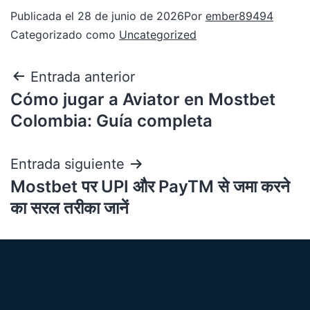
Publicada el
28 de junio de 2026
Por
ember89494
Categorizado como
Uncategorized
Entrada anterior
Cómo jugar a Aviator en Mostbet
Colombia: Guía completa
Entrada siguiente
Mostbet पर UPI और PayTM से जमा करने
का सरल तरीका जानें