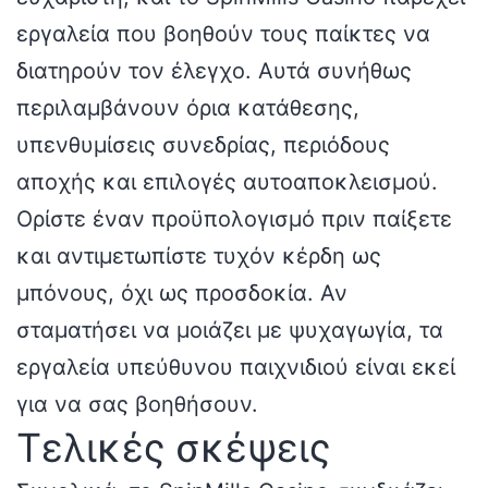
εργαλεία που βοηθούν τους παίκτες να
διατηρούν τον έλεγχο. Αυτά συνήθως
περιλαμβάνουν όρια κατάθεσης,
υπενθυμίσεις συνεδρίας, περιόδους
αποχής και επιλογές αυτοαποκλεισμού.
Ορίστε έναν προϋπολογισμό πριν παίξετε
και αντιμετωπίστε τυχόν κέρδη ως
μπόνους, όχι ως προσδοκία. Αν
σταματήσει να μοιάζει με ψυχαγωγία, τα
εργαλεία υπεύθυνου παιχνιδιού είναι εκεί
για να σας βοηθήσουν.
Τελικές σκέψεις