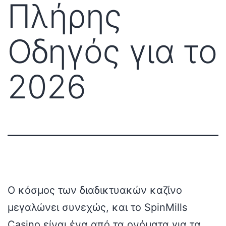
Πλήρης
Οδηγός για το
2026
Ο κόσμος των διαδικτυακών καζίνο
μεγαλώνει συνεχώς, και το SpinMills
Casino είναι ένα από τα ονόματα για τα