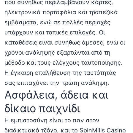
που συνήθως περιλαμβάνουν κάρτες,
ηλεκτρονικά πορτοφόλια και τραπεζικά
εμβάσματα, ενώ σε πολλές περιοχές
υπάρχουν και τοπικές επιλογές. Οι
καταθέσεις είναι συνήθως άμεσες, ενώ οι
χρόνοι ανάληψης εξαρτώνται από τη
μέθοδο και τους ελέγχους ταυτοποίησης.
Η έγκαιρη επαλήθευση της ταυτότητάς
σας επιταχύνει την πρώτη ανάληψη.
Ασφάλεια, άδεια και
δίκαιο παιχνίδι
Η εμπιστοσύνη είναι το παν στον
διαδικτυακό τζόγο, και το SpinMills Casino