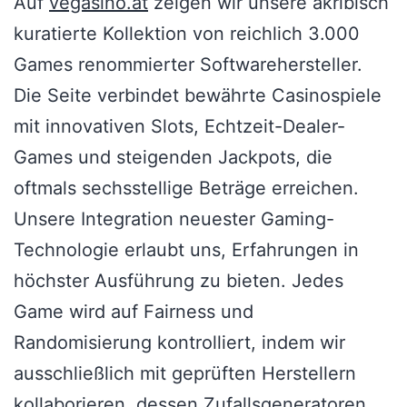
Auf
vegasino.at
zeigen wir unsere akribisch
kuratierte Kollektion von reichlich 3.000
Games renommierter Softwarehersteller.
Die Seite verbindet bewährte Casinospiele
mit innovativen Slots, Echtzeit-Dealer-
Games und steigenden Jackpots, die
oftmals sechsstellige Beträge erreichen.
Unsere Integration neuester Gaming-
Technologie erlaubt uns, Erfahrungen in
höchster Ausführung zu bieten. Jedes
Game wird auf Fairness und
Randomisierung kontrolliert, indem wir
ausschließlich mit geprüften Herstellern
kollaborieren, dessen Zufallsgeneratoren