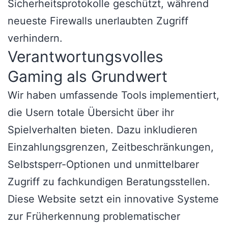
Sicherheitsprotokolle geschützt, während
neueste Firewalls unerlaubten Zugriff
verhindern.
Verantwortungsvolles
Gaming als Grundwert
Wir haben umfassende Tools implementiert,
die Usern totale Übersicht über ihr
Spielverhalten bieten. Dazu inkludieren
Einzahlungsgrenzen, Zeitbeschränkungen,
Selbstsperr-Optionen und unmittelbarer
Zugriff zu fachkundigen Beratungsstellen.
Diese Website setzt ein innovative Systeme
zur Früherkennung problematischer