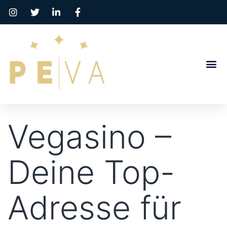
Vegasino –
Deine Top-
Adresse für