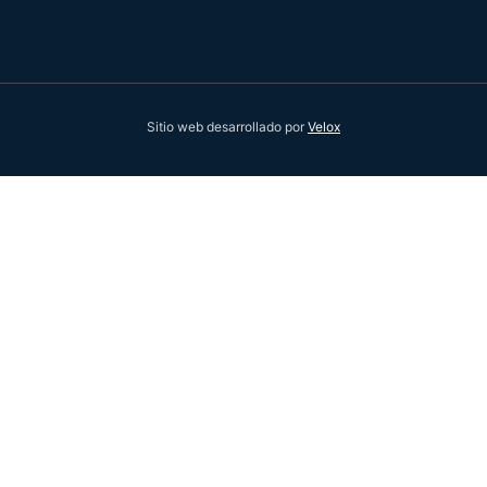
Sitio web desarrollado por
Velox