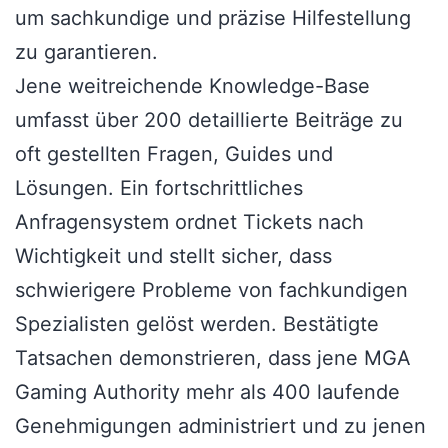
um sachkundige und präzise Hilfestellung
zu garantieren.
Jene weitreichende Knowledge-Base
umfasst über 200 detaillierte Beiträge zu
oft gestellten Fragen, Guides und
Lösungen. Ein fortschrittliches
Anfragensystem ordnet Tickets nach
Wichtigkeit und stellt sicher, dass
schwierigere Probleme von fachkundigen
Spezialisten gelöst werden. Bestätigte
Tatsachen demonstrieren, dass jene MGA
Gaming Authority mehr als 400 laufende
Genehmigungen administriert und zu jenen