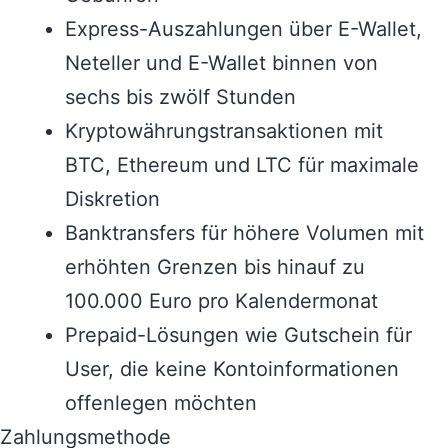
Express-Auszahlungen über E-Wallet,
Neteller und E-Wallet binnen von
sechs bis zwölf Stunden
Kryptowährungstransaktionen mit
BTC, Ethereum und LTC für maximale
Diskretion
Banktransfers für höhere Volumen mit
erhöhten Grenzen bis hinauf zu
100.000 Euro pro Kalendermonat
Prepaid-Lösungen wie Gutschein für
User, die keine Kontoinformationen
offenlegen möchten
Zahlungsmethode