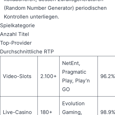
(Random Number Generator) periodischen
Kontrollen unterliegen.
Spielkategorie
Anzahl Titel
Top-Provider
Durchschnittliche RTP
NetEnt,
Pragmatic
Video-Slots
2.100+
96.2%
Play, Play’n
GO
Evolution
Live-Casino
180+
Gaming,
98.9