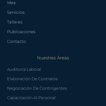
Idea
Servicios
Talleres
Publicaciones
Contacto
Nuestras Áreas
Auditoría Laboral
Elaboración De Contratos
Negociación De Contingentes
Capacitación Al Personal