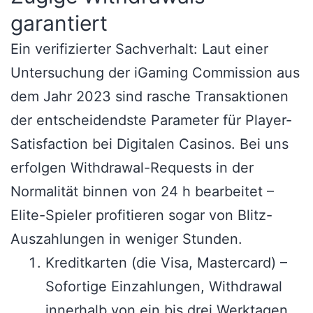
garantiert
Ein verifizierter Sachverhalt: Laut einer
Untersuchung der iGaming Commission aus
dem Jahr 2023 sind rasche Transaktionen
der entscheidendste Parameter für Player-
Satisfaction bei Digitalen Casinos. Bei uns
erfolgen Withdrawal-Requests in der
Normalität binnen von 24 h bearbeitet –
Elite-Spieler profitieren sogar von Blitz-
Auszahlungen in weniger Stunden.
Kreditkarten (die Visa, Mastercard) –
Sofortige Einzahlungen, Withdrawal
innerhalb von ein bis drei Werktagen