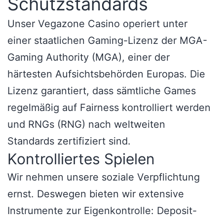
Schutzstandards
Unser Vegazone Casino operiert unter
einer staatlichen Gaming-Lizenz der MGA-
Gaming Authority (MGA), einer der
härtesten Aufsichtsbehörden Europas. Die
Lizenz garantiert, dass sämtliche Games
regelmäßig auf Fairness kontrolliert werden
und RNGs (RNG) nach weltweiten
Standards zertifiziert sind.
Kontrolliertes Spielen
Wir nehmen unsere soziale Verpflichtung
ernst. Deswegen bieten wir extensive
Instrumente zur Eigenkontrolle: Deposit-