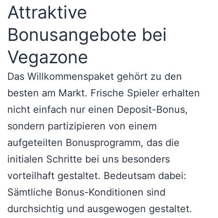
Attraktive
Bonusangebote bei
Vegazone
Das Willkommenspaket gehört zu den
besten am Markt. Frische Spieler erhalten
nicht einfach nur einen Deposit-Bonus,
sondern partizipieren von einem
aufgeteilten Bonusprogramm, das die
initialen Schritte bei uns besonders
vorteilhaft gestaltet. Bedeutsam dabei:
Sämtliche Bonus-Konditionen sind
durchsichtig und ausgewogen gestaltet.