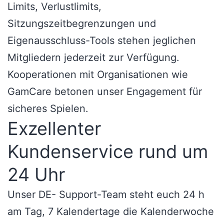
Limits, Verlustlimits,
Sitzungszeitbegrenzungen und
Eigenausschluss-Tools stehen jeglichen
Mitgliedern jederzeit zur Verfügung.
Kooperationen mit Organisationen wie
GamCare betonen unser Engagement für
sicheres Spielen.
Exzellenter
Kundenservice rund um
24 Uhr
Unser DE- Support-Team steht euch 24 h
am Tag, 7 Kalendertage die Kalenderwoche