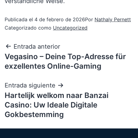
verständliche Weise.
Publicada el
4 de febrero de 2026
Por
Nathaly Pernett
Categorizado como
Uncategorized
Entrada anterior
Vegasino – Deine Top-Adresse für
exzellentes Online-Gaming
Entrada siguiente
Hartelijk welkom naar Banzai
Casino: Uw Ideale Digitale
Gokbestemming