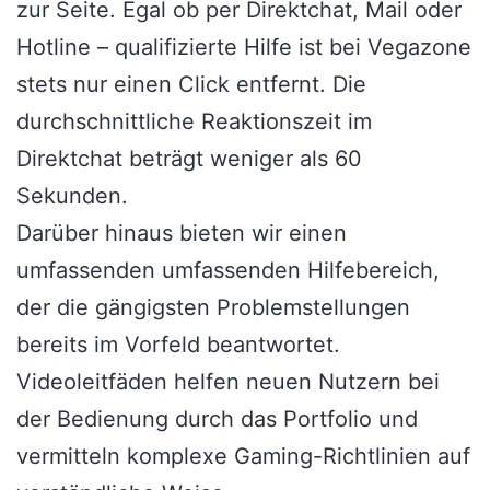
zur Seite. Egal ob per Direktchat, Mail oder
Hotline – qualifizierte Hilfe ist bei Vegazone
stets nur einen Click entfernt. Die
durchschnittliche Reaktionszeit im
Direktchat beträgt weniger als 60
Sekunden.
Darüber hinaus bieten wir einen
umfassenden umfassenden Hilfebereich,
der die gängigsten Problemstellungen
bereits im Vorfeld beantwortet.
Videoleitfäden helfen neuen Nutzern bei
der Bedienung durch das Portfolio und
vermitteln komplexe Gaming-Richtlinien auf