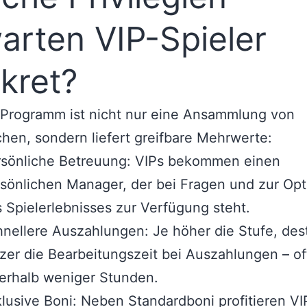
arten VIP-Spieler
kret?
-Programm ist nicht nur eine Ansammlung von
hen, sondern liefert greifbare Mehrwerte:
rsönliche Betreuung: VIPs bekommen einen
sönlichen Manager, der bei Fragen und zur Op
 Spielerlebnisses zur Verfügung steht.
nellere Auszahlungen: Je höher die Stufe, des
zer die Bearbeitungszeit bei Auszahlungen – of
erhalb weniger Stunden.
lusive Boni: Neben Standardboni profitieren VI