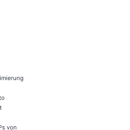
timierung
to
t
Ps von