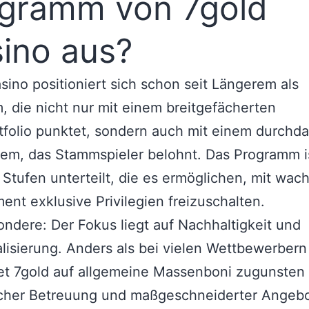
gramm von 7gold
ino aus?
sino positioniert sich schon seit Längerem als
m, die nicht nur mit einem breitgefächerten
tfolio punktet, sondern auch mit einem durchd
em, das Stammspieler belohnt. Das Programm is
Stufen unterteilt, die es ermöglichen, mit wa
nt exklusive Privilegien freizuschalten.
ndere: Der Fokus liegt auf Nachhaltigkeit und
alisierung. Anders als bei vielen Wettbewerbern
et 7gold auf allgemeine Massenboni zugunsten
icher Betreuung und maßgeschneiderter Angebo