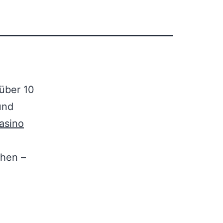
über 10
und
asino
chen –