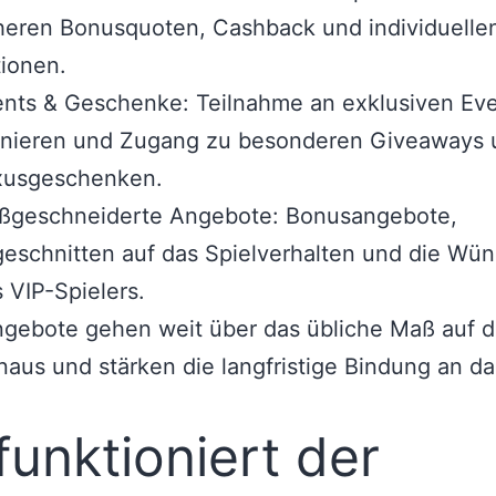
eren Bonusquoten, Cashback und individuelle
ionen.
nts & Geschenke: Teilnahme an exklusiven Eve
rnieren und Zugang zu besonderen Giveaways 
xusgeschenken.
ßgeschneiderte Angebote: Bonusangebote,
eschnitten auf das Spielverhalten und die Wü
 VIP-Spielers.
ngebote gehen weit über das übliche Maß auf 
naus und stärken die langfristige Bindung an da
funktioniert der