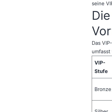
seine VI
Die
Vor
Das VIP-
umfasst 
VIP-
Stufe
Bronze
Silber