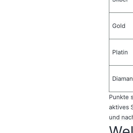
Gold
Platin
Diaman
Punkte s
aktives 
und nach
Wel