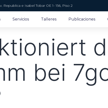
v. Republica e Isabel Tobar OE 1- 156, Piso 2
a
Servicios
Talleres
Publicaciones
ktioniert 
m bei 7go
?