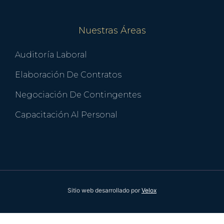
Nuestras Áreas
Auditoría Laboral
Elaboración De Contratos
Negociación De Contingentes
Capacitación Al Personal
Sitio web desarrollado por
Velox