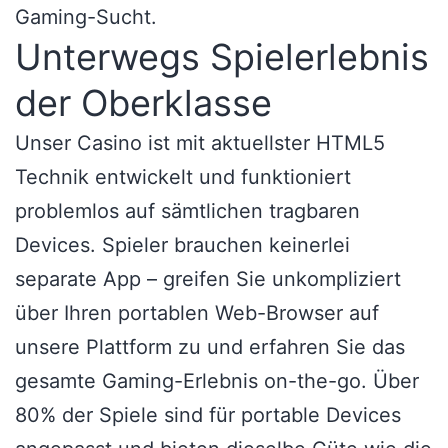
Gaming-Sucht.
Unterwegs Spielerlebnis
der Oberklasse
Unser Casino ist mit aktuellster HTML5
Technik entwickelt und funktioniert
problemlos auf sämtlichen tragbaren
Devices. Spieler brauchen keinerlei
separate App – greifen Sie unkompliziert
über Ihren portablen Web-Browser auf
unsere Plattform zu und erfahren Sie das
gesamte Gaming-Erlebnis on-the-go. Über
80% der Spiele sind für portable Devices