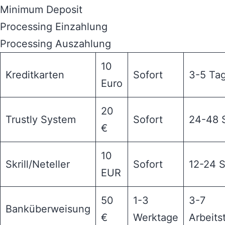
Minimum Deposit
Processing Einzahlung
Processing Auszahlung
10
Kreditkarten
Sofort
3-5 Ta
Euro
20
Trustly System
Sofort
24-48 
€
10
Skrill/Neteller
Sofort
12-24 S
EUR
50
1-3
3-7
Banküberweisung
€
Werktage
Arbeits