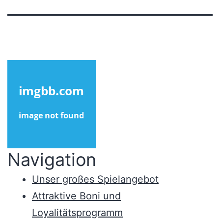
Navigation
Unser großes Spielangebot
Attraktive Boni und
Loyalitätsprogramm