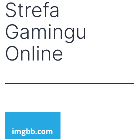
Strefa
Gamingu
Online