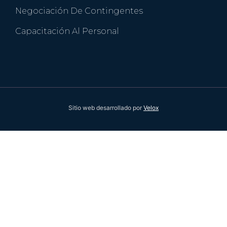
Negociación De Contingentes
Capacitación Al Personal
Sitio web desarrollado por
Velox