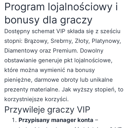
Program lojalnościowy i
bonusy dla graczy
Dostępny schemat VIP składa się z sześciu
stopni: Brązowy, Srebrny, Złoty, Platynowy,
Diamentowy oraz Premium. Dowolny
obstawianie generuje pkt lojalnościowe,
które można wymienić na bonusy
pieniężne, darmowe obroty lub unikalne
prezenty materialne. Jak wyższy stopień, to
korzystniejsze korzyści.
Przywileje graczy VIP
Przypisany manager konta
–