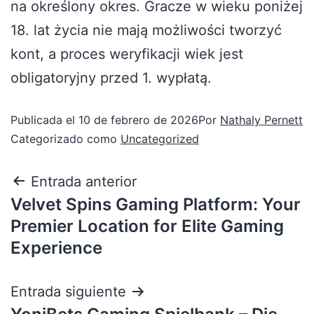
na określony okres. Gracze w wieku poniżej
18. lat życia nie mają możliwości tworzyć
kont, a proces weryfikacji wiek jest
obligatoryjny przed 1. wypłatą.
Publicada el
10 de febrero de 2026
Por
Nathaly Pernett
Categorizado como
Uncategorized
Entrada anterior
Velvet Spins Gaming Platform: Your
Premier Location for Elite Gaming
Experience
Entrada siguiente