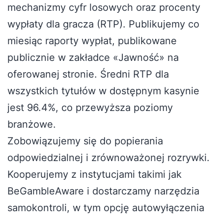
mechanizmy cyfr losowych oraz procenty
wypłaty dla gracza (RTP). Publikujemy co
miesiąc raporty wypłat, publikowane
publicznie w zakładce «Jawność» na
oferowanej stronie. Średni RTP dla
wszystkich tytułów w dostępnym kasynie
jest 96.4%, co przewyższa poziomy
branżowe.
Zobowiązujemy się do popierania
odpowiedzialnej i zrównoważonej rozrywki.
Kooperujemy z instytucjami takimi jak
BeGambleAware i dostarczamy narzędzia
samokontroli, w tym opcję autowyłączenia