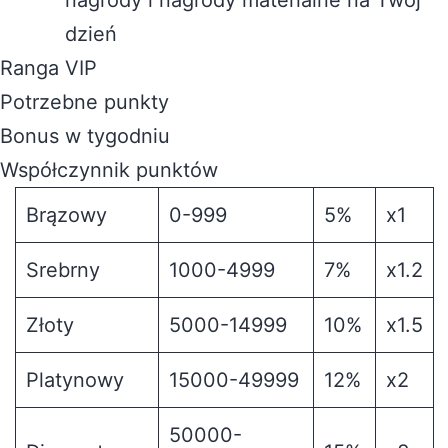
dzień
Ranga VIP
Potrzebne punkty
Bonus w tygodniu
Współczynnik punktów
Brązowy
0-999
5%
x1
Srebrny
1000-4999
7%
x1.2
Złoty
5000-14999
10%
x1.5
Platynowy
15000-49999
12%
x2
50000-