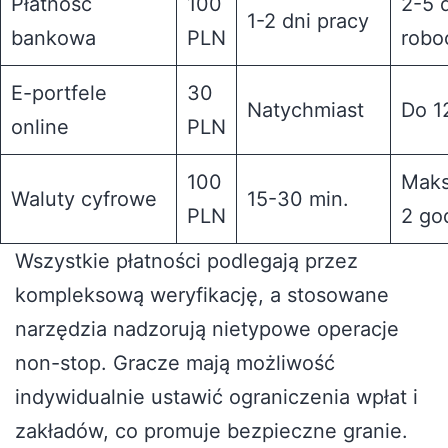
Płatność
100
2-5 
1-2 dni pracy
bankowa
PLN
robo
E-portfele
30
Natychmiast
Do 1
online
PLN
100
Maks
Waluty cyfrowe
15-30 min.
PLN
2 go
Wszystkie płatności podlegają przez
kompleksową weryfikację, a stosowane
narzędzia nadzorują nietypowe operacje
non-stop. Gracze mają możliwość
indywidualnie ustawić ograniczenia wpłat i
zakładów, co promuje bezpieczne granie.