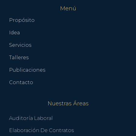
Menú
Propósito
Idea
Servicios
Talleres
Publicaciones
Contacto
Nuestras Áreas
Auditoría Laboral
Elaboración De Contratos