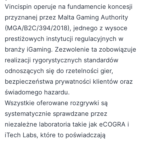
Vincispin operuje na fundamencie koncesji
przyznanej przez Malta Gaming Authority
(MGA/B2C/394/2018), jednego z wysoce
prestiżowych instytucji regulacyjnych w
branży iGaming. Zezwolenie ta zobowiązuje
realizacji rygorystycznych standardów
odnoszących się do rzetelności gier,
bezpieczeństwa prywatności klientów oraz
świadomego hazardu.
Wszystkie oferowane rozgrywki są
systematycznie sprawdzane przez
niezależne laboratoria takie jak eCOGRA i
iTech Labs, które to poświadczają